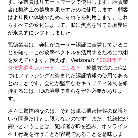
す。従業員はリモートワークで使用します。請負業
者は契約上の義務を果たすために使用します。顧客
はより良い体験のためにそれらを利用します。これ
らすべての変化によって、IDに焦点を当てる境界線
が永久的にシフトしました。
悪徳業者は、会社がユーザー認証に苦労しているこ
とを知り、この攻撃ベクトルを活用するために戦術
を変えています。例えば、Verizonの「
2021年デー
タ侵害調査レポート」によると
、攻撃方法の上位2
つはフィッシングと盗まれた認証情報の使用である
とのことです。会社が堅牢なセキュリティ体制を維
持するには、IDの境界で自らを守る必要がありま
す。
さらに驚愕的なのは、それは単に機密情報の保護と
いう問題だけとは限らないのです。また、接続性が
高いということは、犯罪者がIDを盗み、オンライン
不正行為を行うことが容易であることを意味しま