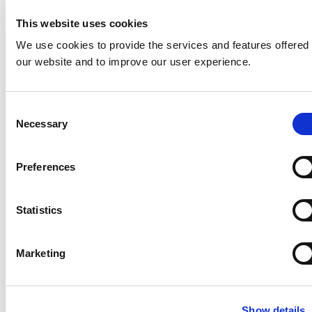
This website uses cookies
パスワードレスソリューション
は、ユーザーがアプ
リケーションに対して認証する際に、「本人が持っ
We use cookies to provide the services and features offered
ているもの」と「本人であることの証拠」を組み合
our website and to improve our user experience.
わせることで、以下のようなことに関するエンドユ
ーザーの不満やセキュリティの問題を解消します。
Consent
Necessary
ワンタイムパスワード（OTP）
Selection
電子メールのマジックリンク
Preferences
Authenticatorアプリ
規制、コンプライアンス、IDプルーフィング
Statistics
規制遵守の義務では、Identity and Access
Management（IAM）がますます重視されるように
Marketing
なっています。プライバシー、セキュリティ、また
は非技術的な義務の一部であるかどうかに関係な
く、IDプルーフィングは、個人を特定できる情報
Show details