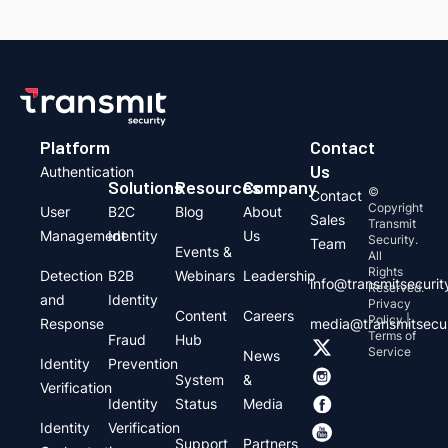
Platform
Contact
Us
Authentication
Solutions
Resources
Company
©
Contact
Copyright
User
B2C
Blog
About
Sales
Transmit
Management
Identity
Us
Security.
Team
Events &
All
Rights
Detection
B2B
Webinars
Leadership
info@transmitsecuri
Reserved.
and
Identity
Privacy
Content
Careers
Policy |
Response
media@transmitsecu
Terms of
Fraud
Hub
Service
News
Identity
Prevention
System
&
Verification
Identity
Status
Media
Identity
Verification
Support
Partners