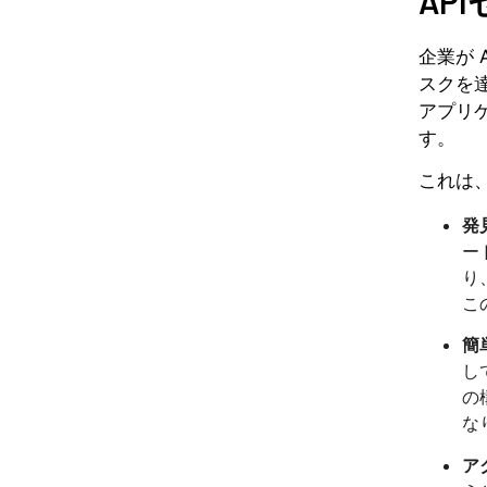
AP
企業が 
スクを
アプリ
す。
これは
発
ー
り
こ
簡
し
の
な
ア