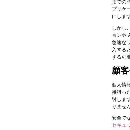
までの
プリケ
にしま
しかし
ョンや 
急速な
入する
する可
顧客
個人情
接狙っ
討しま
りませ
安全で
セキュリ