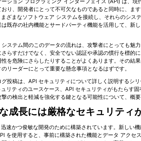
ーション プログラミング インターフェイス (API) は
ており、開発者にとって不可欠なものであると同時に、ます
 はさまざまなソフトウェア システムを接続し、それらのシ
業は既存の社内機能とサードパーティ機能を活用して、新し
、システム間のこのデータの流れは、攻撃者にとっても魅力
にさらすだけでなく、安全でない認証や承認の慣行を標的に
用性を危険にさらしたりすることがよくあります。その結果、
ィのリーダーにとって重要な懸念事項となるはずです。
ログ投稿は、API セキュリティについて詳しく説明するシ
セキュリティのユースケース、API セキュリティがもたらす固有
攻撃の検出と軽減を強化する鍵となる可能性について、概要
な成長には厳格なセキュリティ
 は、迅速かつ俊敏な開発のために構築されています。新しい
API を使用すると、事前に構築された機能とデータ アクセ