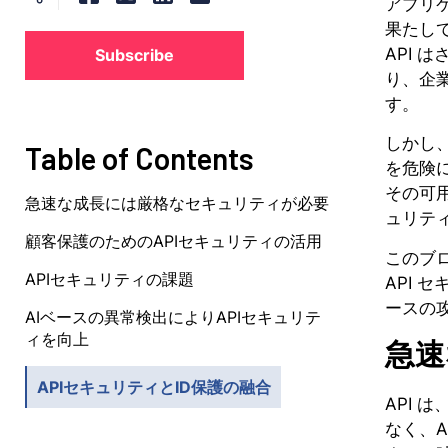
アプリケ
果たし
API
Subscribe
り、企
す。
しかし
Table of Contents
を危険
その可
急速な成長には厳格なセキュリティが必要
ュリテ
顧客保護のためのAPIセキュリティの活用
このブ
APIセキュリティの課題
API 
ースの
AIベースの異常検出によりAPIセキュリテ
ィを向上
急速
APIセキュリティとID保護の融合
API
なく、