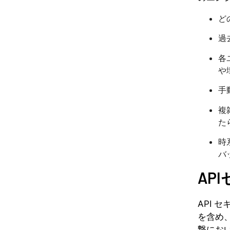
ど
過
各
や
手
複
た
時
バ
AP
API 
を含め
撃にお