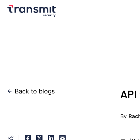
A
Back to blogs
Rach