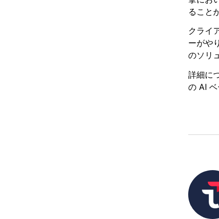
ること
クライ
ーがやり
のソリ
詳細につ
の AI