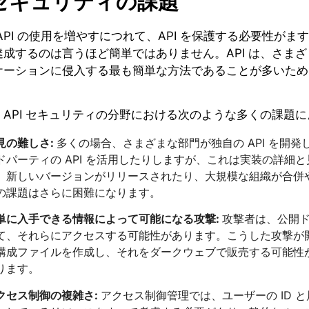
Iセキュリティの課題
API の使用を増やすにつれて、API を保護する必要性
達成するのは言うほど簡単ではありません。API は、さま
ケーションに侵入する最も簡単な方法であることが多いため
、API セキュリティの分野における次のような多くの課題
見の難しさ:
多くの場合、さまざまな部門が独自の API を開
ドパーティの API を活用したりしますが、これは実装の詳細
、新しいバージョンがリリースされたり、大規模な組織が合併や買
の課題はさらに困難になります。
単に入手できる情報によって可能になる攻撃:
攻撃者は、公開ド
て、それらにアクセスする可能性があります。こうした攻撃が開発
構成ファイルを作成し、それをダークウェブで販売する可能性
ります。
クセス制御の複雑さ:
アクセス制御管理では、ユーザーの ID