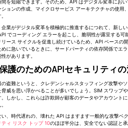
時間を短縮できます。そのため、API はデジタル変革にお
ーションの作成、マイクロサービス アーキテクチャの使用
す。
、企業がデジタル変革を積極的に推進するにつれて、新しい
API でコーディング エラーを起こし、脆弱性が露呈する可
リリース サイクルを促進し続けているため、API ベース
ために急いでいるときに、サードパーティの依存関係でエラ
能性があります。
保護のためのAPIセキュリティの
報の盗難というと、クレデンシャルスタッフィング攻撃やソ
た脅威を思い浮かべることが多いでしょう。SIM スワップ
す。しかし、これらは詐欺師が顧客のデータやアカウントに
ん。
ない、時代遅れの、壊れた API はますます一般的な攻撃
ティ リスク トップ 10
のほぼ半分は、安全でない認証と