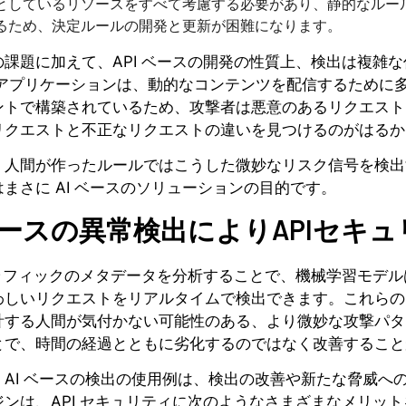
としているリソースをすべて考慮する必要があり、静的なルー
るため、決定ルールの開発と更新が困難になります。
課題に加えて、API ベースの開発の性質上、検出は複雑な作
 アプリケーションは、動的なコンテンツを配信するために
ントで構築されているため、攻撃者は悪意のあるリクエストを
リクエストと不正なリクエストの違いを見つけるのがはるか
、人間が作ったルールではこうした微妙なリスク信号を検出
まさに AI ベースのソリューションの目的です。
ベースの異常検出によりAPIセキ
トラフィックのメタデータを分析することで、機械学習モデルは
わしいリクエストをリアルタイムで検出できます。これらの
計する人間が気付かない可能性のある、より微妙な攻撃パタ
とで、時間の経過とともに劣化するのではなく改善すること
、AI ベースの検出の使用例は、検出の改善や新たな脅威への
ジンは、API セキュリティに次のようなさまざまなメリッ