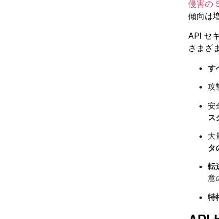
侵害の 
傾向は
API 
さまざ
す
攻
安
ス
大
タ
転
意
特