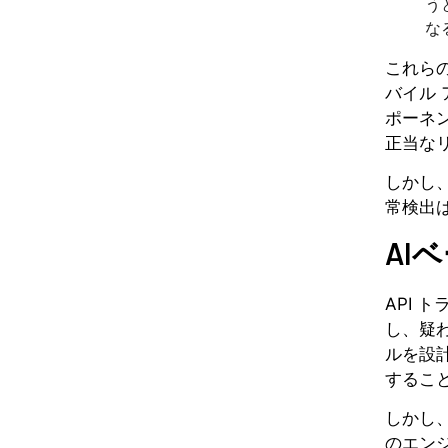
う
な
これらの
バイル
ポーネ
正当な
しかし
常検出は
AI
API 
し、疑
ルを設
するこ
しかし
のエン