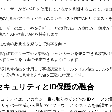
のユーザーがどのAPIを使用しているかを判断することで、検
去の行動やアクティビティのコンテキスト内でAPIリクエスト
ユーザーのエラー率を分析し、どの呼び出しが頻繁か、頻度が
壊れたAPIや古いAPIを特定します。
動更新の必要性を減らして効率を向上
雑な詐欺グループや大規模なキャンペーンを発見できる攻撃パ
らすルールを迅速に作成できるようにします。
系列異常検出を使用して事後調査とリアルタイム検出モデルを
ッチ分析中に異常と外れ値を正確に特定します。
IセキュリティとID保護の融合
セキュリティは、アカウント乗っ取りやその他の ID ベー
、サイバー脅威から最新のソフトウェア システムを保護するた
いて脆弱な認証および承認プロトコルをターゲットにし続ける