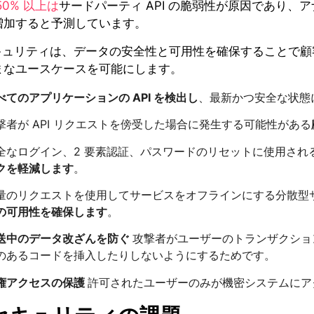
50% 以上は
サードパーティ API の脆弱性が原因であり、ア
増加すると予測しています。
セキュリティは、データの安全性と可用性を確保することで顧
まなユースケースを可能にします。
べてのアプリケーションの API を検出し
、最新かつ安全な状態
撃者が API リクエストを傍受した場合に発生する可能性がある
全なログイン、2 要素認証、パスワードのリセットに使用される 
クを軽減します
。
量のリクエストを使用してサービスをオフラインにする分散型サー
の可用性を確保します
。
送中のデータ改ざんを防ぐ
攻撃者がユーザーのトランザクショ
のあるコードを挿入したりしないようにするためです。
権アクセスの保護
許可されたユーザーのみが機密システムにア