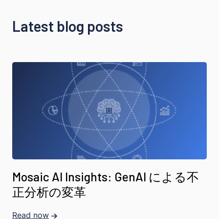
Latest blog posts
Mosaic AI Insights: GenAI による不
正分析の変革
Read now