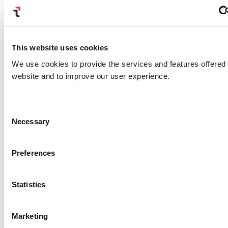
自動化ツールによって行われたリクエストにはすべ
て同じ属性または特定の異常があります。当社では
研究活動の一環として、これらの疑わしい指標を調
This website uses cookies
査してマッピングし、検出能力を強化しています。
We use cookies to provide the services and features offered
防御を実行する
website and to improve our user experience.
OpenBullet の強力な機能、更新された構成、応答
Consent
性の高いフォーラムにより、詐欺師は強力なクレデ
Necessary
Selection
ンシャル スタッフィング攻撃を自動化できます。こ
れが今日最も人気のある詐欺ツールの 1 つに成長し
た理由は簡単に理解でき、今後もさらに増えること
Preferences
が予想されます。
では準備をしましょう。OpenBullet やその他の自
Statistics
動化された攻撃を識別して阻止できるようにする 3
つの検出方法をどのように実装して活用できるでし
Marketing
ょうか?