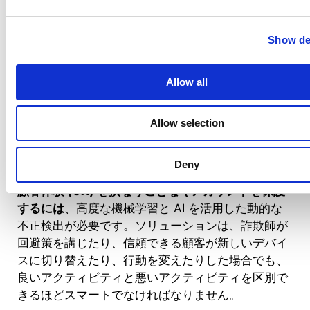
自動アカウント保護
– OpenBullet を阻止するには、
Show de
IP/プロキシの評判、動作の異常、デバイスの評判、
さらに発生しているすべての事象、すべての信号を
リアルタイムで評価できる必要があります。継続的
Allow all
な評価では、アイデンティティ管理の全過程を通じ
て、リスク、信頼、詐欺、ボット、行動を分析する
Allow selection
必要があります。正確な検出とリスク/信頼性の推奨
により、即時の対応を自動化し、OpenBullet を即
座に停止できます。
Deny
顧客体験 (CX) を損なうことなくアカウントを保護
するには
、高度な機械学習と AI を活用した動的な
不正検出が必要です。ソリューションは、詐欺師が
回避策を講じたり、信頼できる顧客が新しいデバイ
スに切り替えたり、行動を変えたりした場合でも、
良いアクティビティと悪いアクティビティを区別で
きるほどスマートでなければなりません。