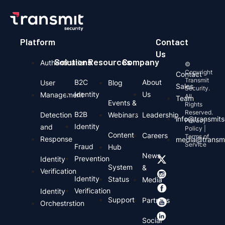
Platform
Contact
Us
Solutions
Resources
Company
Authentication
©
Copyright
Contact
Transmit
B2C
About
User
Blog
Sales
Security.
Identity
Us
Management
All
Team
Events &
Rights
Reserved.
B2B
Detection
Webinars
Leadership
info@transmits
Privacy
Identity
and
Policy |
Content
Careers
Terms of
Response
media@transmi
Service
Fraud
Hub
News
Prevention
Identity
System
&
Verification
Identity
Status
Media
Verification
Identity
Support
Partners
Orchestrstion
Social