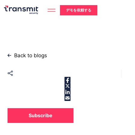
Skip
to
デモを依頼する
content
Back to blogs
Subscribe