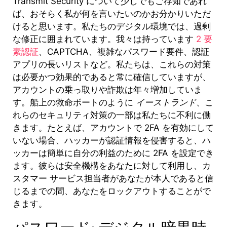
Transmit Security について少しでもご存知であれ
ば、おそらく私が何を言いたいのかお分かりいただ
けると思います。私たちのデジタル環境では、過剰
な修正に囲まれています。我々は持っています
2 要
素認証
、CAPTCHA、複雑なパスワード要件、認証
アプリの長いリストなど。私たちは、これらの対策
は必要かつ効果的であると常に確信していますが、
アカウントの乗っ取りや詐欺は年々増加していま
す。
船上の救命ボートのように
イーストランド
、こ
れらのセキュリティ対策の一部は私たちに不利に働
きます。たとえば、アカウントで 2FA を有効にして
いない場合、ハッカーが認証情報を侵害すると、ハ
ッカーは簡単に自分の利益のために 2FA を設定でき
ます。彼らは安全機構をあなたに対して利用し、カ
スタマー サービス担当者があなたが本人であると信
じるまでの間、あなたをロックアウトすることがで
きます。
パスワード: デジタル暗黒時