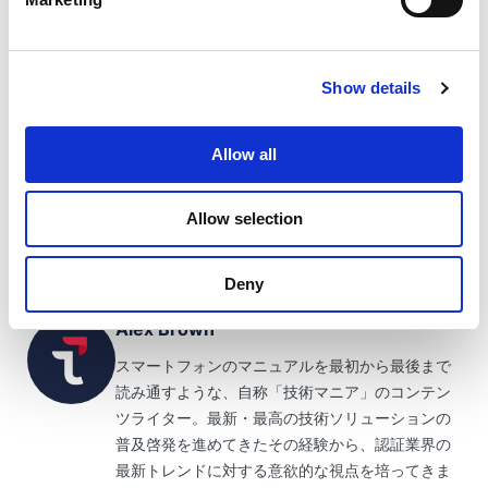
力に認証できるようになりました。最も重要なステ
ップは、パスワードを完全に削除することです。こ
れは私たちの中核的な使命であり、
当社の技術は業
Show details
界をリードしています
シームレスで安全な認証を実
現します。過剰な修正はもうありません。難破の不
安はもうありません。
Allow all
Allow selection
Deny
Alex Brown
スマートフォンのマニュアルを最初から最後まで
読み通すような、自称「技術マニア」のコンテン
ツライター。最新・最高の技術ソリューションの
普及啓発を進めてきたその経験から、認証業界の
最新トレンドに対する意欲的な視点を培ってきま