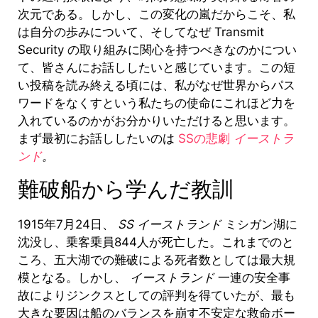
次元である。
しかし、この変化の嵐だからこそ、私
は自分の歩みについて、そしてなぜ Transmit
Security の取り組みに関心を持つべきなのかについ
て、皆さんにお話ししたいと感じています。この短
い投稿を読み終える頃には、私がなぜ世界からパス
ワードをなくすという私たちの使命にこれほど力を
入れているのかがお分かりいただけると思います。
まず最初にお話ししたいのは
SSの悲劇
イーストラ
ンド
。
難破船から学んだ教訓
1915年7月24日、
SS イーストランド
ミシガン湖に
沈没し、乗客乗員844人が死亡した。これまでのと
ころ、五大湖での難破による死者数としては最大規
模となる。しかし、
イーストランド
一連の安全事
故によりジンクスとしての評判を得ていたが、最も
大きな要因は船のバランスを崩す不安定な救命ボー