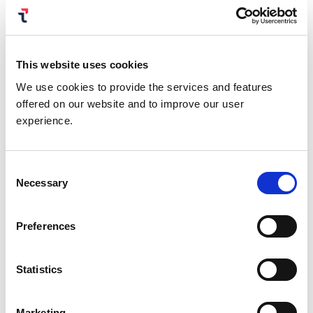
ヒーを飲むときに、マグカップの中に小さな傘を入
れている人です。
ファンシー
。
複雑なパスワードを
どれだけ記憶できるかよりも、アイデンティティを
重視する組織の一員であることに、私は心から感謝
This website uses cookies
しています。したがって、この緊急性と理解をもっ
We use cookies to provide the services and features
て、現在の認証の状態をもう一度確認していただき
offered on our website and to improve our user
たいと思います。私たちは本当に安全なのでしょう
experience.
か、それとも追加の救命ボートの重さでかろうじて
浮かんでいるだけなのでしょうか?
Consent
全速前進
Necessary
Selection
パスワードは沈没船であり、顧客体験とセキュリテ
Preferences
ィの間の長年の犠牲を排除する、適応型パスワード
レス顧客認証の時代が来ています。パスワードレス
のオプションを幅広く取り揃えているため、指紋や
Statistics
顔の生体認証が使用できない、または使用する準備
ができていないお客様も含め、すべてのお客様を強
Marketing