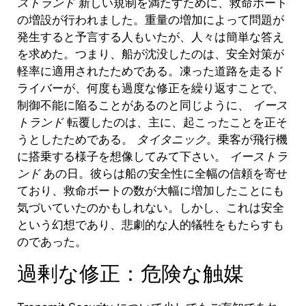
ストランド
新しい規制を満たすために、救命ボート
の増設が行われました。重量の増加によって問題が
発生すると予言する人もいたが、人々は簡単な答え
を求めた。
つまり、船が沈没したのは、安全対策が
軽率に適用されたためである。凍った道路を走るド
ライバーが、何度も過度な修正を繰り返すことで、
制御不能に陥ることがあるのと同じように、
イース
トランド
転覆したのは、主に、起こったことを正そ
うとしたためである。
タイタニック
。
乗客が飛行機
に搭乗する様子を想像してみて下さい。
イーストラ
ンド
あの日。彼らは船の安全性に全幅の信頼を寄せ
ており、救命ボートの数が大幅に増加したことにも
気づいていたのかもしれない。しかし、これは安全
という幻想であり、悲劇的な人的犠牲をもたらすも
のであった。
過剰な修正：危険な触媒