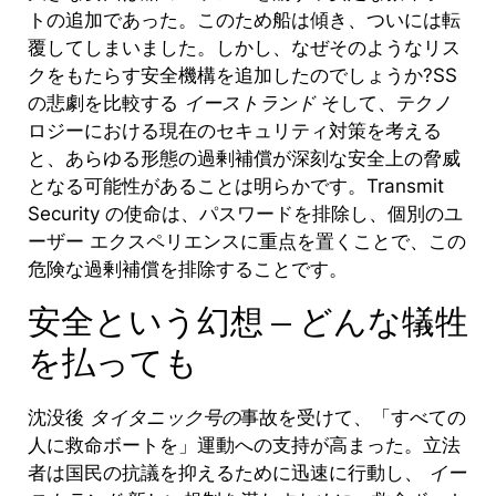
トの追加であった。このため船は傾き、ついには転
覆してしまいました。しかし、なぜそのようなリス
クをもたらす安全機構を追加したのでしょうか?
SS
の悲劇を比較する
イーストランド
そして、テクノ
ロジーにおける現在のセキュリティ対策を考える
と、あらゆる形態の過剰補償が深刻な安全上の脅威
となる可能性があることは明らかです。Transmit
Security の使命は、パスワードを排除し、個別のユ
ーザー エクスペリエンスに重点を置くことで、この
危険な過剰補償を排除することです。
安全という幻想 — どんな犠牲
を払っても
沈没後
タイタニック号の
事故を受けて、「すべての
人に救命ボートを」運動への支持が高まった。立法
者は国民の抗議を抑えるために迅速に行動し、
イー