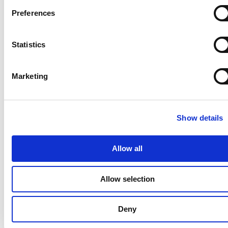
い、疑わしい活動の兆候がないかその特性を調べま
Preferences
した。主な推奨事項の簡単な要約:
パスキーやパスワードレス認証などの
フィッシン
Statistics
グ耐性のある認証情報は
第一の防御線となります
が、それだけでは十分ではありません。
Marketing
AI を活用した不正防止は、
カスタム構成ファイ
ル、プロキシを使用した IP ローテーション、さ
らに高度な難読化手法を検出するために不可欠で
す。リアルタイム検出では、GenAI によって加速
Show details
される新しい不正行為の手口を積極的に発見する
ために、一般的なユーザーの幅広いリクエスト属
Allow all
性と個々のユーザーの過去の行動における異常を
分析できる必要があります。
Allow selection
オーケストレーション
により、複数のソリューシ
ョンからのリスク スコアが調和され、データ サ
イロと盲点が排除されるため、不正検出の有効性
Deny
が向上します。パワーと使いやすさの両方を必要