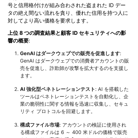
号と信用格付けが組み合わされた盗まれた ID デー
タの絶え間ない流れを貪り、優れた信用を持つ人に
対してより高い価格を要求します。
上位 8 つの調査結果と顧客 ID セキュリティへの影
響の概要
:
GenAI はダークウェブでの販売を促進します
:
GenAI はダークウェブでの消費者アカウントの販
売を促進し、詐欺師が攻撃を拡大するのを支援し
ます。
AI 強化型ペネトレーションテスト
: AI を搭載した
ツールはペネトレーションテストを自動化し、企
業の脆弱性に関する情報を迅速に収集し、セキュ
リティ プロトコルを回避します。
構成ファイル市場
: アカウントの検証に使用され
る構成ファイルは 6 ～ 400 米ドルの価格で販売