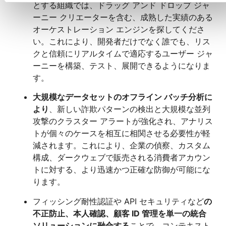
とする組織では、ドラッグ アンド ドロップ ジャ
ーニー クリエーターを含む、成熟した実績のある
オーケストレーション エンジンを探してくださ
い。これにより、開発者だけでなく誰でも、リス
クと信頼にリアルタイムで適応するユーザー ジャ
ーニーを構築、テスト、展開できるようになりま
す。
大規模なデータセットの
オフライン バッチ分析に
より
、新しい詐欺パターンの検出と大規模な並列
攻撃のクラスター アラートが強化され、アナリス
トが個々のケースを相互に相関させる必要性が軽
減されます。これにより、企業の偵察、カスタム
構成、ダークウェブで販売される消費者アカウン
トに対する、より迅速かつ正確な防御が可能にな
ります。
フィッシング耐性認証や API セキュリティなど
の
不正防止、本人確認、顧客 ID 管理を単一の統合
ソリューションに融合する
ことで、コンテキスト