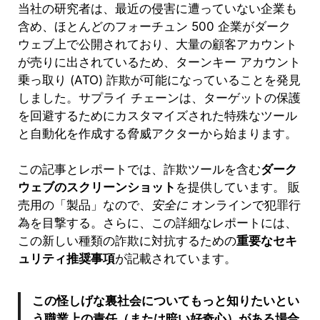
当社の研究者は、最近の侵害に遭っていない企業も
含め、ほとんどのフォーチュン 500 企業がダーク
ウェブ上で公開されており、大量の顧客アカウント
が売りに出されているため、ターンキー アカウント
乗っ取り (ATO) 詐欺が可能になっていることを発見
しました。サプライ チェーンは、ターゲットの保護
を回避するためにカスタマイズされた特殊なツール
と自動化を作成する脅威アクターから始まります。
この記事とレポートでは、詐欺ツールを含む
ダーク
ウェブのスクリーンショット
を提供しています。
販
売用の「製品」なので、
安全に
オンラインで犯罪行
為を目撃する。さらに、この詳細なレポートには、
この新しい種類の詐欺に対抗するための
重要なセキ
ュリティ推奨事項
が記載されています。
この怪しげな裏社会についてもっと知りたいとい
う職業上の責任（または暗い好奇心）がある場合