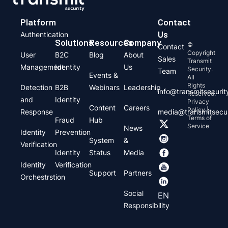
Platform
Contact
Us
Authentication
Solutions
Resources
Company
©
Contact
Copyright
User
B2C
Blog
About
Sales
Transmit
Management
Identity
Us
Security.
Team
Events &
All
Rights
Detection
B2B
Webinars
Leadership
info@transmitsecuri
Reserved.
and
Identity
Privacy
Content
Careers
Policy |
Response
media@transmitsecu
Terms of
Fraud
Hub
Service
News
Identity
Prevention
System
&
Verification
Identity
Status
Media
Identity
Verification
Support
Partners
Orchestrstion
Social
EN
Responsibility