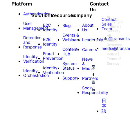
Platform
Contact
Us
Authentication
Solutions
Resources
Company
©
Contact
Copyright
User
Sales
B2C
About
Blog
Transmit
Management
Team
Identity
Us
Security.
Events &
All
Detection
info@transmits
B2B
Webinars
Leadership
Rights
and
Identity
Reserved.
Response
media@transmi
Content
Careers
Privacy
Fraud
Hub
Policy |
Identity
Prevention
News
Terms of
Verification
System
&
Service
Identity
Status
Media
Identity
Verification
Orchestrstion
Support
Partners
Social
Responsibility
日
本
語