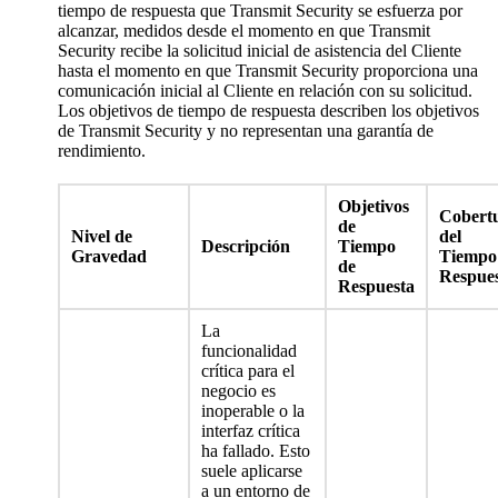
tiempo de respuesta que Transmit Security se esfuerza por
alcanzar, medidos desde el momento en que Transmit
Security recibe la solicitud inicial de asistencia del Cliente
hasta el momento en que Transmit Security proporciona una
comunicación inicial al Cliente en relación con su solicitud.
Los objetivos de tiempo de respuesta describen los objetivos
de Transmit Security y no representan una garantía de
rendimiento.
Objetivos
Cobert
de
Nivel de
del
Descripción
Tiempo
Gravedad
Tiempo
de
Respue
Respuesta
La
funcionalidad
crítica para el
negocio es
inoperable o la
interfaz crítica
ha fallado. Esto
suele aplicarse
a un entorno de