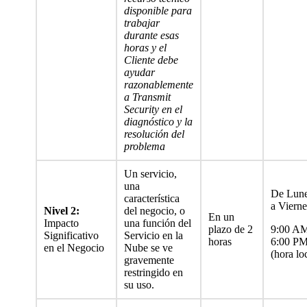
disponible para
trabajar
durante esas
horas y el
Cliente debe
ayudar
razonablemente
a Transmit
Security en el
diagnóstico y la
resolución del
problema
Un servicio,
una
De Lun
característica
a Viern
Nivel 2:
del negocio, o
En un
Impacto
una función del
plazo de 2
9:00 A
Significativo
Servicio en la
horas
6:00 P
en el Negocio
Nube se ve
(hora lo
gravemente
restringido en
su uso.