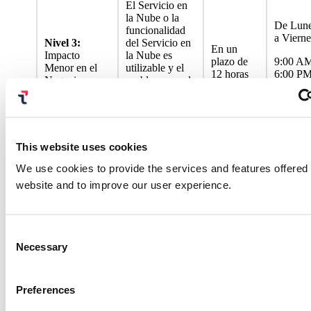
El Servicio en
la Nube o la
De Lun
funcionalidad
a Viern
Nivel 3:
del Servicio en
En un
Impacto
la Nube es
plazo de
9:00 A
Menor en el
utilizable y el
12 horas
6:00 P
Negocio
problema puede
(hora lo
resolverse sin
inconvenientes
significativos.
De Lun
This website uses cookies
Una consulta,
a Viern
Nivel 4:
We use cookies to provide the services and features offered
petición no
En un
Impacto
técnica o
plazo de 1
9:00 A
website and to improve our user experience.
Mínimo en el
preguntas
día hábil
6:00 P
Negocio
generales.
(hora lo
Consent
Necessary
Selection
Información de Contacto y Proceso de Escalamiento.
La siguiente tabla resume la información de contacto del
servicio de soporte de Transmit Security y el proceso de
Preferences
escalamiento.